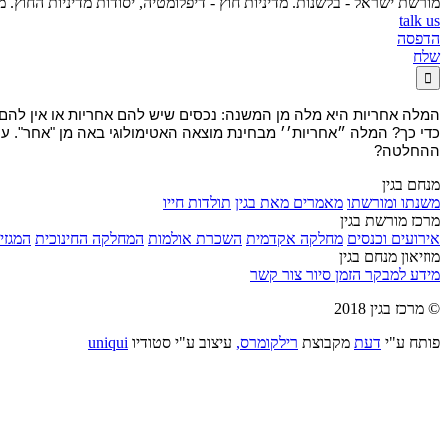
מורשת ישראל - בלשנות. מדיניות חוץ - דיפלומטיה, יסודות מדיניות החוץ.
talk us
הדפסה
שלח

המלה אחריות היא מלה מן המשנה: נכסים שיש להם אחריות או אין להם אח
כדי כך? המלה ״אחריות׳׳ מבחינת מוצאה האטימולוגי באה מן "אחר". 
ההחלטה?
מנחם בגין
משנתו ומורשתו
מאמרים מאת בגין
תולדות חייו
מרכז מורשת בגין
אירועים וכנסים
מחלקה אקדמית
השכרת אולמות
המחלקה החינוכית
המגזין
מוזיאון מנחם בגין
מידע למבקר
הזמן סיור
צור קשר
© מרכז בגין 2018
פותח ע"י
דעת
מקבוצת
רילקומרס,
עיצוב ע"י סטודיו
uniqui