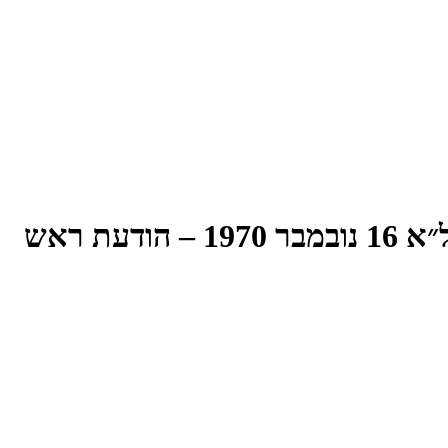
הישיבה המאה-וארבע-עשרה של הכנסת השביעית – יום שני, י״ז חשון תשל״א 16 נובמבר 1970 – הודעת ראש