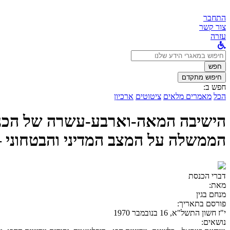
התחבר
צור קשר
עזרה
לחפש
ב:
חפש
חיפוש מתקדם
חפש ב:
הכל
מאמרים מלאים
ציטוטים
ארכיון
הממשלה על המצב המדיני והבטחוני – 
דברי הכנסת
מאת:
מנחם בגין
פורסם בתאריך:
י"ז חשון התשל"א, 16 בנובמבר 1970
נושאים: