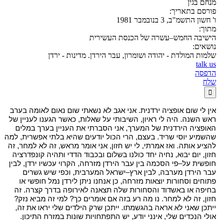
מנחם בגין
פורסם בתאריך:
ו' חשון התשמ"ב, 3 בנובמבר 1981
מתוך:
הישיבה החמש–עשרה של הכנסת העשירית
נושאים:
שלמות המולדת - יהודה ושומרון, עבר הירדן. מדינות - ירדן
talk us
הדפסה
שלח

אין לי שום אופציה ירדנית. אני אגב לא נשאתי שום נאום לאומה בערב
ראש השנה. היה לי ראיון, השיבותי על שאלות, כאשר הגענו לעניין של
האופציה הירדנית של המערך, אני הסברתי את העניין בערך במלים
שהשמיע יוסי שריד. בעצם, הרי הכול יודעים שהיא בלתי אפשרית, למה
להציע אותה. ואז אמרתי, לי יש חזון, אני אומר מראש, זה לא למחר, זה
חזון, יום יבוא, נחיה יחד כולנו בשלום ובכבוד הדדי ותהיה קונפדרציה
חופשית על–פי הסכמה בין עבר הירדן מזרחה, הקרוי עכשיו ירדן, לבין
עבר הירדן מערבה, לבין ארץ–ישראל המערבית, וכפי שיש גשרים
פתוחים וסחורות יוצאות מזרחה, כן אנחנו ניתן לירדן נמל חופשי או
בחיפה או באשדוד והסחורות שלה תצאנה לאירופה בדרך קצרה. זה
חזון, זה לא למחר. נו מה רע בזה אם אומרים כך? למי זה מביא נזק?
ייתכן שאני לא אראה בהגשמתו. ייתכן שרק הילדים שלי יראו את זה,
אולי הנכדים שלי, אינני יודע, יש התפתחויות שונות במזרח התיכון.