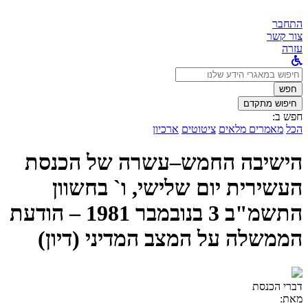
התחבר
צור קשר
עזרה
לחפש
ב:
חפש
חיפוש מתקדם
חפש ב:
הכל
מאמרים מלאים
ציטוטים
ארכיון
הישיבה החמש–עשרה של הכנסת
העשירית יום שלישי, ו` בחשוון
התשמ"ב 3 בנובמבר 1981 – הודעת
הממשלה על המצב המדיני (דיון)
דברי הכנסת
מאת: