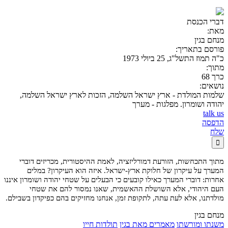
דברי הכנסת
מאת:
מנחם בגין
פורסם בתאריך:
כ"ה תמוז התשל"ג, 25 ביולי 1973
מתוך:
כרך 68
נושאים:
שלמות המולדת - ארץ ישראל השלמה, הזכות לארץ ישראל השלמה,
יהודה ושומרון. מפלגות - מערך
talk us
הדפסה
שלח

מתוך התכחשות, הזורעת דמורליזציה, לאמת ההיסטורית, מכריזים דוברי
המערך על עיקרון של חלוקת ארץ-ישראל. איזה הוא העיקרון? במלים
אחרות: דוברי המערך כאילו קובעים כי הבעלים על שטחי יהודה ושומרון איננו
העם היהודי, אלא השושלת ההאשמית, שאנו נמסור להם את שטחי
מולדתנו, אלא לעת עתה, לתקופת זמן, אנחנו מחזיקים בהם כפיקדון בשבילם.
מנחם בגין
משנתו ומורשתו
מאמרים מאת בגין
תולדות חייו