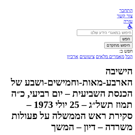
התחבר
צור קשר
עזרה
לחפש
ב:
חפש
חיפוש מתקדם
חפש ב:
הכל
מאמרים מלאים
ציטוטים
ארכיון
הישיבה
הארבע-מאות-וחמישים-ושבע של
הכנסת השביעית – יום רביעי, כ״ה
תמוז תשל״ג – 25 יולי 1973 –
סקירת ראש הממשלה על פעולות
משרדה – דיון – המשך