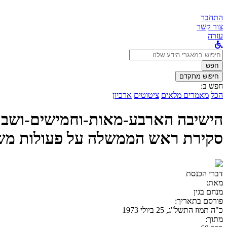
התחבר
צור קשר
עזרה
לחפש
ב:
חפש
חיפוש מתקדם
חפש ב:
הכל
מאמרים מלאים
ציטוטים
ארכיון
סקירת ראש הממשלה על פעולות משר
דברי הכנסת
מאת:
מנחם בגין
פורסם בתאריך:
כ"ה תמוז התשל"ג, 25 ביולי 1973
מתוך: