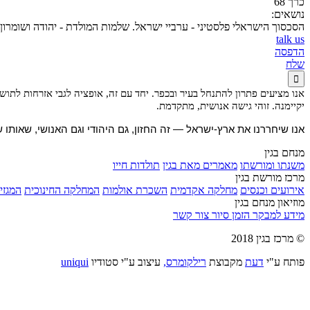
כרך 68
נושאים:
הסכסוך הישראלי פלסטיני - ערביי ישראל. שלמות המולדת - יהודה ושומרון
talk us
הדפסה
שלח

אנו מציעים פתרון להתנחל בעיר ובכפר. יחד עם זה, אופציה לגבי אזרחות לתוש
יקיימנה. זוהי גישה אנושית, מתקדמת.
אנו שיחררנו את ארץ-ישראל — זה החזון, גם היהודי וגם האנושי, שאותו
מנחם בגין
משנתו ומורשתו
מאמרים מאת בגין
תולדות חייו
מרכז מורשת בגין
אירועים וכנסים
מחלקה אקדמית
השכרת אולמות
המחלקה החינוכית
המגזין
מוזיאון מנחם בגין
מידע למבקר
הזמן סיור
צור קשר
© מרכז בגין 2018
פותח ע"י
דעת
מקבוצת
רילקומרס,
עיצוב ע"י סטודיו
uniqui