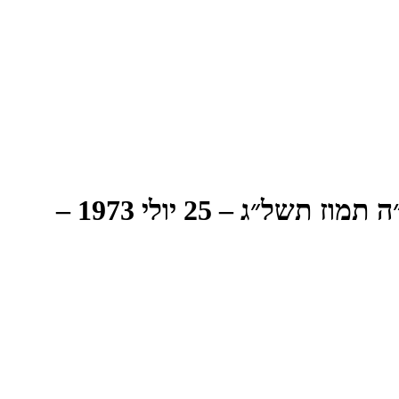
הישיבה הארבע-מאות-וחמישים-ושבע של הכנסת השביעית – יום רביעי, כ״ה תמוז תשל״ג – 25 יולי 1973 –