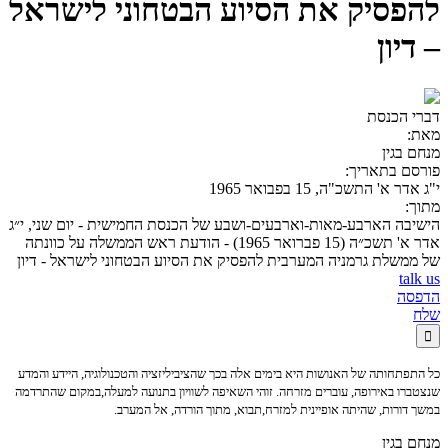
להפסיק את הסיוע הבטחוני לישראל
– דיון
דברי הכנסת
מאת:
מנחם בגין
פורסם בתאריך:
י"ג אדר א' התשכ"ה, 15 בפבואר 1965
מתוך:
הישיבה הארבע-מאות-וארבעים-ושבע של הכנסת החמישית - יום שני, י״ג
אדר א' תשכ״ה (15 פברואר 1965) - הודעת ראש הממשלה על כוונתה
של ממשלת גרמניה המערבית להפסיק את הסיוע הבטחוני לישראל - דיון
talk us
הדפסה
שלח

כל התפתחותה של האנושות היא בימים אלה בכך שהציביליזציה והטכנולוגיה, היידע והמדע
שנצטברו באירופה, עוברים מזרחה. זוהי השאיפה לשוויון בתנועה למעלה,במקום שהתרדמה
במשך דורות, שהיתה אופיינית למזרח,תבוא, מתוך הורדה, אל המערב.
מנחם בגין