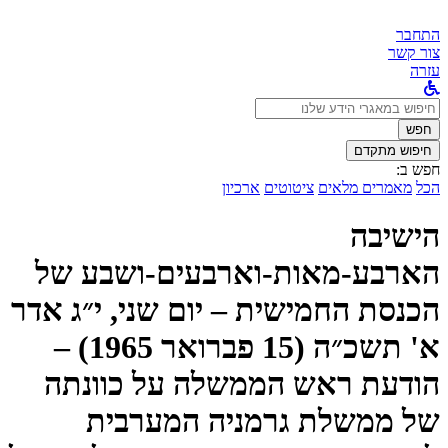
התחבר
צור קשר
עזרה
לחפש
ב:
חפש
חיפוש מתקדם
חפש ב:
הכל
מאמרים מלאים
ציטוטים
ארכיון
הישיבה
הארבע-מאות-וארבעים-ושבע של
הכנסת החמישית – יום שני, י״ג אדר
א' תשכ״ה (15 פברואר 1965) –
הודעת ראש הממשלה על כוונתה
של ממשלת גרמניה המערבית