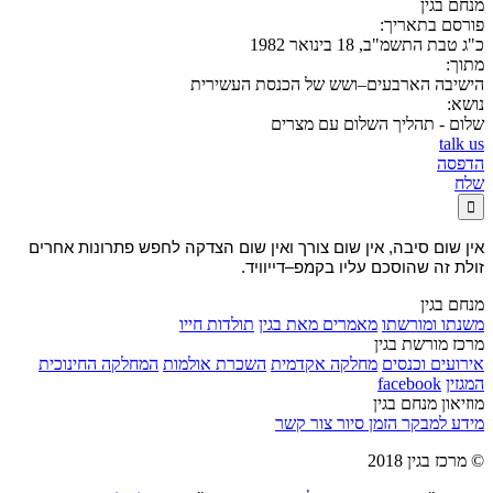
מנחם בגין
פורסם בתאריך:
כ"ג טבת התשמ"ב, 18 בינואר 1982
מתוך:
הישיבה הארבעים–ושש של הכנסת העשירית
נושא:
שלום - תהליך השלום עם מצרים
talk us
הדפסה
שלח

אין שום סיבה, אין שום צורך ואין שום הצדקה לחפש פתרונות אחרים
זולת זה שהוסכם עליו בקמפ–דייוויד.
מנחם בגין
משנתו ומורשתו
מאמרים מאת בגין
תולדות חייו
מרכז מורשת בגין
אירועים וכנסים
מחלקה אקדמית
השכרת אולמות
המחלקה החינוכית
המגזין
facebook
מוזיאון מנחם בגין
מידע למבקר
הזמן סיור
צור קשר
© מרכז בגין 2018