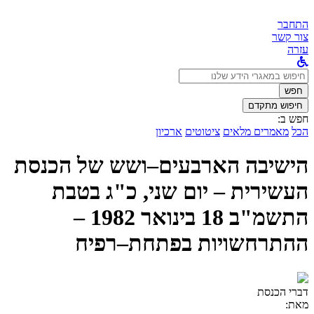
התחבר
צור קשר
עזרה
לחפש
ב:
חפש
חיפוש מתקדם
חפש ב:
הכל
מאמרים מלאים
ציטוטים
ארכיון
הישיבה הארבעים–ושש של הכנסת
העשירית – יום שני, כ"ג בטבת
התשמ"ב 18 בינואר 1982 –
ההתרחשויות בפתחת–רפיח
דברי הכנסת
מאת: