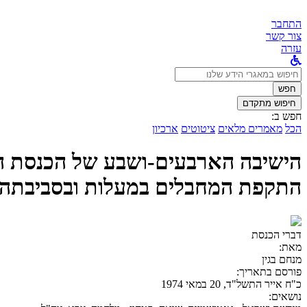
התחבר
צור קשר
עזרה
לחפש
ב:
חפש
חיפוש מתקדם
חפש ב:
הכל
מאמרים מלאים
ציטוטים
ארכיון
התקפת המחבלים במעלות ובסביבתה –
דברי הכנסת
מאת:
מנחם בגין
פורסם בתאריך:
כ"ח אייר התשל"ד, 20 במאי 1974
נושאים: