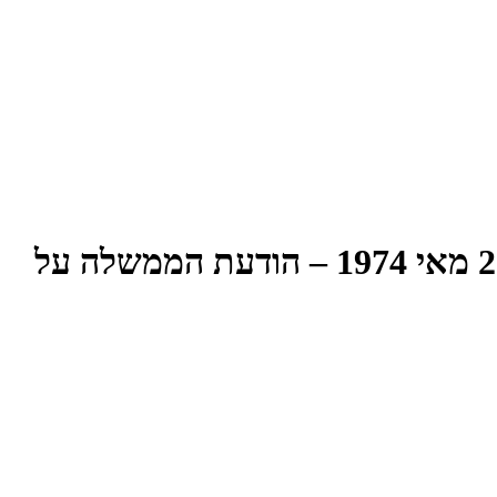
הישיבה הארבעים-ושבע של הכנסת השמינית – יום שני כ״ח אייר תשל״ד 20 מאי 1974 – הודעת הממשלה על