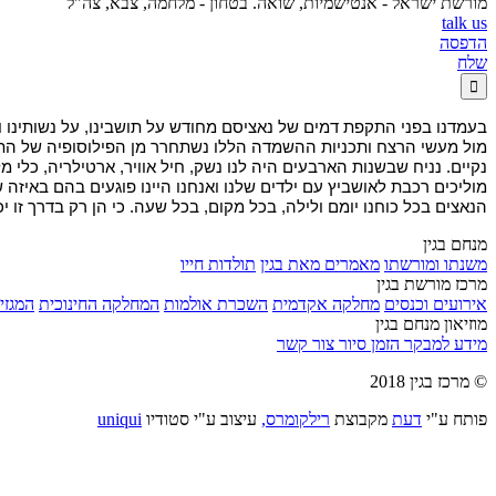
מורשת ישראל - אנטישמיות, שואה. בטחון - מלחמה, צבא, צה"ל
talk us
הדפסה
שלח

בעמדנו בפני התקפת דמים של נאציסם מחודש על תושבינו, על נשותינו ו
מול מעשי הרצח ותכניות ההשמדה הללו נשתחרר מן הפילוסופיה של התגמול
נקיים. נניח שבשנות הארבעים היה לנו נשק, חיל אוויר, ארטילריה, כלי מ
מוליכים רכבת לאושביץ עם ילדים שלנו ואנחנו היינו פוגעים בהם באיזה 
הנאצים בכל כוחנו יומם ולילה, בכל מקום, בכל שעה. כי הן רק בדרך זו יכול
מנחם בגין
משנתו ומורשתו
מאמרים מאת בגין
תולדות חייו
מרכז מורשת בגין
אירועים וכנסים
מחלקה אקדמית
השכרת אולמות
המחלקה החינוכית
המגזין
מוזיאון מנחם בגין
מידע למבקר
הזמן סיור
צור קשר
© מרכז בגין 2018
פותח ע"י
דעת
מקבוצת
רילקומרס,
עיצוב ע"י סטודיו
uniqui