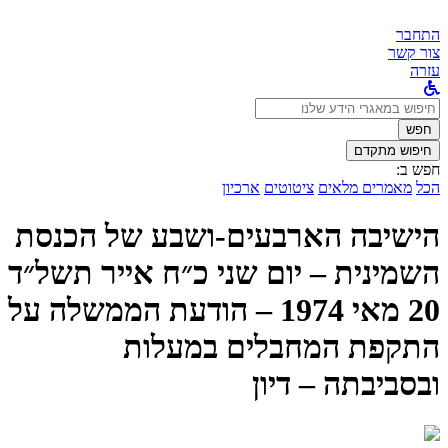
התחבר
צור קשר
עזרה
לחפש
ב:
חפש
חיפוש מתקדם
חפש ב:
הכל
מאמרים מלאים
ציטוטים
ארכיון
הישיבה הארבעים-ושבע של הכנסת
השמינית – יום שני כ״ח אייר תשל״ד
20 מאי 1974 – הודעת הממשלה על
התקפת המחבלים במעלות
ובסביבתה – דיון