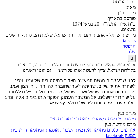
דברי הכנסת
מאת:
מנחם בגין
פורסם בתאריך:
כ"ח אייר התשל"ד, 20 במאי 1974
נושאים:
מורשת ישראל - אהבת חינם, אחדות ישראל. שלמות המולדת - ירושלים
talk us
הדפסה
שלח

אדוני היושב-ראש, היום הוא יום שיחרור ירושלים. יום גדול, יום אדיר
בתולדות ישראל. צריך להעלות אותו על ראש — גם יגוננו ודאגתנו.
לפני שבע שנים נעשה המעשה האדיר בהיסטוריה של עמנו וזכינו
לשחרר את ירושלים, שהיתה לעיר שחוברה לה יחדיו. יהי רצון ועמנו
יגבר בזכות אהבת ישראל וארץ-ישראל, שבשמה הלכו חיילינו ללחום
על שיחרור ירושלים, על המשבר העמוק הפוקד אותו בימים אלה, ונדע
כולנו לעמוד על זכותנו לירושלים ולארץ-ישראל.
מנחם בגין
משנתו ומורשתו
מאמרים מאת בגין
תולדות חייו
מרכז מורשת בגין
אירועים וכנסים
מחלקה אקדמית
השכרת אולמות
המחלקה החינוכית
המגזין
facebook