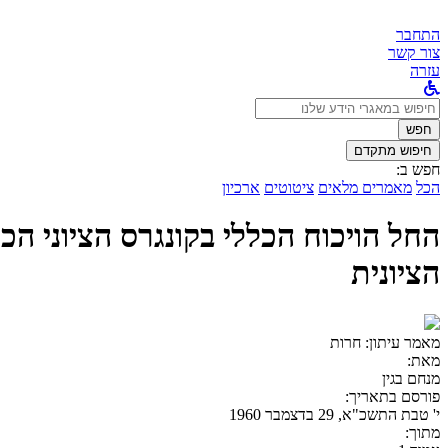
התחבר
צור קשר
עזרה
לחפש
ב:
חפש
חיפוש מתקדם
חפש ב:
הכל
מאמרים מלאים
ציטוטים
ארכיון
החל הויכוח הכללי בקונגרס הציוני ה
הציונית
מאמר עיתון:
חרות
מאת:
מנחם בגין
פורסם בתאריך:
י' טבת התשכ"א, 29 בדצמבר 1960
מתוך: