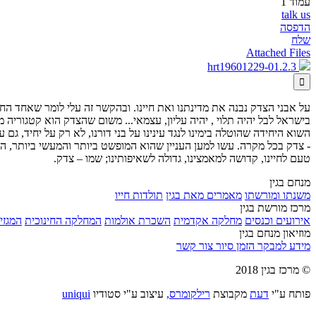
עמוד 1
talk us
הדפסה
שלח
Attached Files
hrt19601229-01.2.3

על אבני הצדק נבנה את מדינתנו ואת חיינו. ובהקשר זה עלי לומר שאחד החז
בישראל לבל יהיה תלוי , יהיה עליון, עצמאי... משום שהצדק הוא קטגורי
השוא היחידה שהוטלה בימינו לנגד עינינו על בני דורנו, לא רק על יחיד, גם 
- צדק בכל מקרה. עשו למען העניין שהוא המופשט ביותר והמעשי ביותר, הפשו
טעם לחיינו, קדושה למאמצינו, גדולה לשאיפותינו; שמו – צדק.
מנחם בגין
משנתו ומורשתו
מאמרים מאת בגין
תולדות חייו
מרכז מורשת בגין
אירועים וכנסים
מחלקה אקדמית
השכרת אולמות
המחלקה החינוכית
המגזין
מוזיאון מנחם בגין
מידע למבקר
הזמן סיור
צור קשר
© מרכז בגין 2018
פותח ע"י
דעת
מקבוצת
רילקומרס,
עיצוב ע"י סטודיו
uniqui