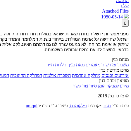
הדפסה
שלח
Attached Files
1950-05-14

מפני אפשרות זו של הכחדת שארית ישראל במולדת חרדו חרדה גדולה כל יד
ישראל שחודשה על אדמת המולדת, בייחוד בשנות המלחמה והמרד בקרב ה
שיתוק או אימת בריחה. לא במעט עזרה לנו גם דרגתם האינטלקטואלית היר
כדבעי, להשיב לנו את נחלת אבותינו בשלמותה.
מנחם בגין
משנתו ומורשתו
מאמרים מאת בגין
תולדות חייו
מרכז מורשת בגין
אירועים וכנסים
מחלקה אקדמית
השכרת אולמות
המחלקה החינוכית
המגזין
מוזיאון מנחם בגין
מידע למבקר
הזמן סיור
צור קשר
© מרכז בגין 2018
פותח ע"י
דעת
מקבוצת
רילקומרס,
עיצוב ע"י סטודיו
uniqui