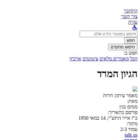
התחבר
צור קשר
עזרה
לחפש
ב:
חפש
חיפוש מתקדם
חפש ב:
הכל
מאמרים מלאים
ציטוטים
ארכיון
הגיון המרד
מאמר עיתון:
חרות
מאת:
מנחם בגין
פורסם בתאריך:
כ"ז אייר התש"י, 14 במאי 1950
מתוך:
עמוד 2-3
talk us