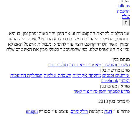
בטחון
talk us
הדפסה
שלח

אנו הולכים לקראת התקוממות זו. אך היכן יהיו באותו פרק זמן, בו היא
תתחולל, החיילים היהודים המשרתים בצבא הבריטי? איפה יהיה הנוער
המזוין, אשר הלורד קרופט רוצה עוד להוציאו מגבולות ארצנו? האם לא
נבין את האינטרס שלנו, כפי שהמיניסטר סטנלי מבין את האינטרס שלו?
מנחם בגין
משנתו ומורשתו
מאמרים מאת בגין
תולדות חייו
מרכז מורשת בגין
אירועים וכנסים
מחלקה אקדמית
השכרת אולמות
המחלקה החינוכית
המגזין
facebook
מוזיאון מנחם בגין
מידע למבקר
הזמן סיור
צור קשר
© מרכז בגין 2018
פותח ע"י
דעת
מקבוצת
רילקומרס,
עיצוב ע"י סטודיו
uniqui