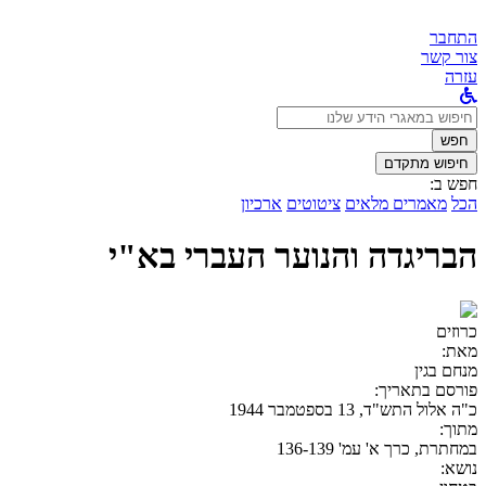
התחבר
צור קשר
עזרה
לחפש
ב:
חפש
חיפוש מתקדם
חפש ב:
הכל
מאמרים מלאים
ציטוטים
ארכיון
הבריגדה והנוער העברי בא"י
כרוזים
מאת:
מנחם בגין
פורסם בתאריך:
כ"ה אלול התש"ד, 13 בספטמבר 1944
מתוך:
במחתרת, כרך א' עמ' 136-139
נושא: