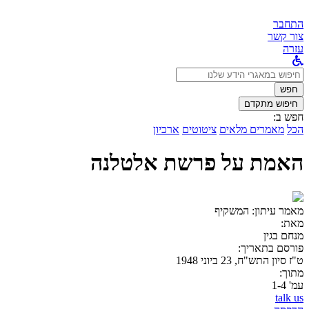
התחבר
צור קשר
עזרה
לחפש
ב:
חפש
חיפוש מתקדם
חפש ב:
הכל
מאמרים מלאים
ציטוטים
ארכיון
האמת על פרשת אלטלנה
מאמר עיתון:
המשקיף
מאת:
מנחם בגין
פורסם בתאריך:
ט"ז סיון התש"ח, 23 ביוני 1948
מתוך:
עמ' 1-4
talk us