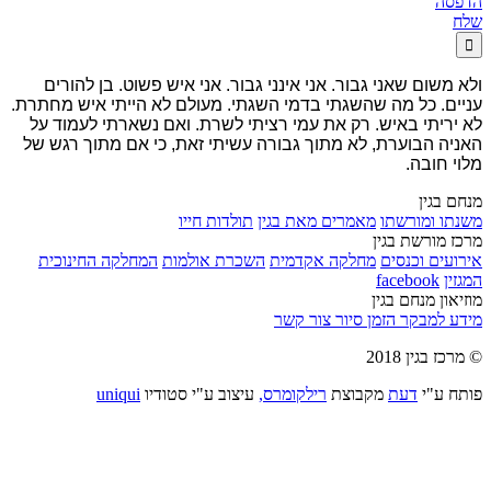
הדפסה
שלח

ולא משום שאני גבור. אני אינני גבור. אני איש פשוט. בן להורים
עניים. כל מה שהשגתי בדמי השגתי. מעולם לא הייתי איש מחתרת.
לא יריתי באיש. רק את עמי רציתי לשרת. ואם נשארתי לעמוד על
האניה הבוערת, לא מתוך גבורה עשיתי זאת, כי אם מתוך רגש של
מלוי חובה.
מנחם בגין
משנתו ומורשתו
מאמרים מאת בגין
תולדות חייו
מרכז מורשת בגין
אירועים וכנסים
מחלקה אקדמית
השכרת אולמות
המחלקה החינוכית
המגזין
facebook
מוזיאון מנחם בגין
מידע למבקר
הזמן סיור
צור קשר
© מרכז בגין 2018
פותח ע"י
דעת
מקבוצת
רילקומרס,
עיצוב ע"י סטודיו
uniqui