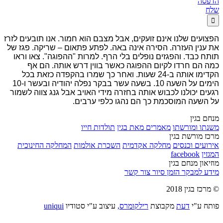
הדפסה
שלח

הפצועים שלנו אינם זועקים, אבל מצבם הוא חמור. אנו תובעים לזרז
את ענין העזרה. הסירה אינה באה. לפתע פתאום – שריקה. פגז של
תותח כבד. והפגזים נופלים בלי הרף. למרות "ההפוגה". צאו וראו
כמה הם חרדו לקיום ההפוגה כאשר בווין דרש אותה. הם אף
הקדימו אותה ב-24 שעות. ואחר כך שמרו בהקפדה כזאת בכל
הימים על השעה 10. בשעה עשר בבקר נפלה יהודיה ובעשר ו-10
רגעים יכולנו לכבוש אותה בחזרה מידי האויב אבל גנג צווה לשמור
על השעה המוסכמת כך הם נהגו כלפי ערבים.
מנחם בגין
משנתו ומורשתו
מאמרים מאת בגין
תולדות חייו
מרכז מורשת בגין
אירועים וכנסים
מחלקה אקדמית
השכרת אולמות
המחלקה החינוכית
המגזין
facebook
מוזיאון מנחם בגין
מידע למבקר
הזמן סיור
צור קשר
© מרכז בגין 2018
פותח ע"י
דעת
מקבוצת
רילקומרס,
עיצוב ע"י סטודיו
uniqui