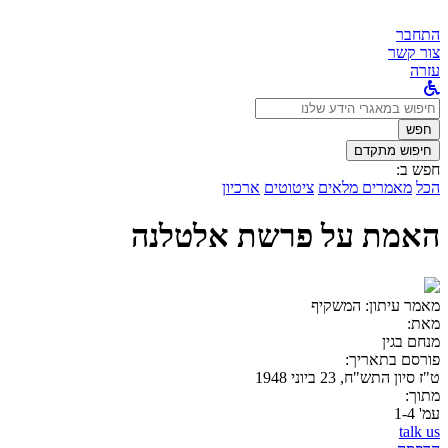
התחבר
צור קשר
עזרה
לחפש
ב:
חפש
חיפוש מתקדם
חפש ב:
הכל
מאמרים מלאים
ציטוטים
ארכיון
האמת על פרשת אלטלנה
מאמר עיתון:
המשקיף
מאת:
מנחם בגין
פורסם בתאריך:
ט"ז סיון התש"ח, 23 ביוני 1948
מתוך:
עמ' 1-4
talk us