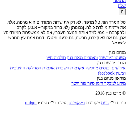
הדפסה
שלח

טל המרד הוא טל מרפה. לא רק את שדות המורדים הוא מרפה, אלא
את אדמת מולדת כולה. [נכונות] (לא ברור במקור – א.ט.) לקרב
ולהקרבה – ממי למד אותה הנוער העברי, אם לא ממשפחת המורדים?
אכן, גם אם לא קצרנו, חרשנו, גם זרענו ומטלנו-דמנו צמח עץ החפש
לישראל
מנחם בגין
משנתו ומורשתו
מאמרים מאת בגין
תולדות חייו
מרכז מורשת בגין
אירועים וכנסים
מחלקה אקדמית
השכרת אולמות
המחלקה החינוכית
המגזין
facebook
מוזיאון מנחם בגין
מידע למבקר
הזמן סיור
צור קשר
© מרכז בגין 2018
פותח ע"י
דעת
מקבוצת
רילקומרס,
עיצוב ע"י סטודיו
uniqui