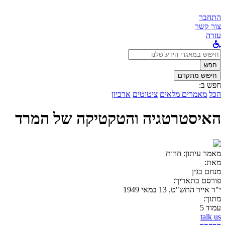
התחבר
צור קשר
עזרה
לחפש
ב:
חפש
חיפוש מתקדם
חפש ב:
הכל
מאמרים מלאים
ציטוטים
ארכיון
האיסטרטגיה והטקטיקה של המרד
מאמר עיתון:
חרות
מאת:
מנחם בגין
פורסם בתאריך:
י"ד אייר התש"ט, 13 במאי 1949
מתוך:
עמוד 5
talk us