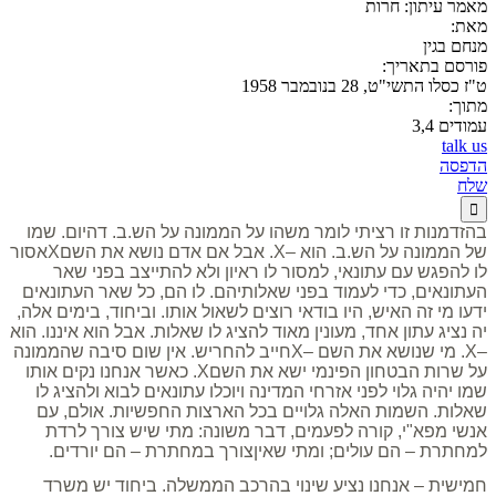
מאמר עיתון:
חרות
מאת:
מנחם בגין
פורסם בתאריך:
ט"ז כסלו התשי"ט, 28 בנובמבר 1958
מתוך:
עמודים 3,4
talk us
הדפסה
שלח

בהזדמנות זו רציתי לומר משהו על הממונה על הש.ב. דהיום. שמו
של הממונה על הש.ב. הוא –
X
. אבל אם אדם נושא את השם
X
אסור
לו להפגש עם עתונאי, למסור לו ראיון ולא להתייצב בפני שאר
העתונאים, כדי לעמוד בפני שאלותיהם. לו הם, כל שאר העתונאים
ידעו מי זה האיש, היו בודאי רוצים לשאול אותו. וביחוד, בימים אלה,
יה נציג עתון אחד, מעונין מאוד להציג לו שאלות. אבל הוא איננו. הוא
–
X
. מי שנושא את השם –
X
חייב להחריש. אין שום סיבה שהממונה
על שרות הבטחון הפינמי ישא את השם
X
. כאשר אנחנו נקים אותו
שמו יהיה גלוי לפני אזרחי המדינה ויוכלו עתונאים לבוא ולהציג לו
שאלות. השמות האלה גלויים בכל הארצות החפשיות. אולם, עם
אנשי מפא"י, קורה לפעמים, דבר משונה: מתי שיש צורך לרדת
למחתרת – הם עולים; ומתי שאיןצורך במחתרת – הם יורדים.
חמישית – אנחנו נציע שינוי בהרכב הממשלה. ביחוד יש משרד