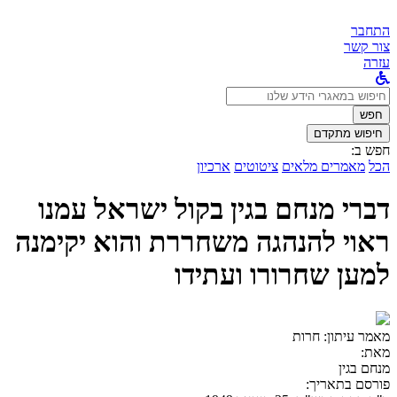
התחבר
צור קשר
עזרה
לחפש
ב:
חפש
חיפוש מתקדם
חפש ב:
הכל
מאמרים מלאים
ציטוטים
ארכיון
דברי מנחם בגין בקול ישראל עמנו
ראוי להנהגה משחררת והוא יקימנה
למען שחרורו ועתידו
מאמר עיתון:
חרות
מאת:
מנחם בגין
פורסם בתאריך: