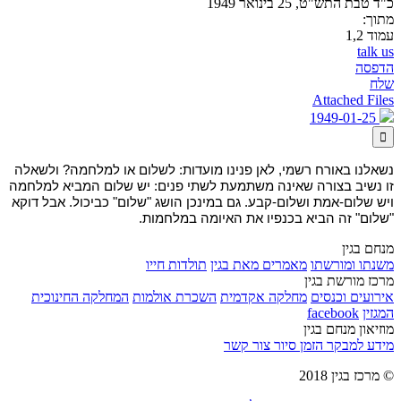
כ"ד טבת התש"ט, 25 בינואר 1949
מתוך:
עמוד 1,2
talk us
הדפסה
שלח
Attached Files
1949-01-25

נשאלנו באורח רשמי, לאן פנינו מועדות: לשלום או למלחמה? ולשאלה
זו נשיב בצורה שאינה משתמעת לשתי פנים: יש שלום המביא למלחמה
ויש שלום-אמת ושלום-קבע. גם במינכן הושג "שלום" כביכול. אבל דוקא
"שלום" זה הביא בכנפיו את האיומה במלחמות.
מנחם בגין
משנתו ומורשתו
מאמרים מאת בגין
תולדות חייו
מרכז מורשת בגין
אירועים וכנסים
מחלקה אקדמית
השכרת אולמות
המחלקה החינוכית
המגזין
facebook
מוזיאון מנחם בגין
מידע למבקר
הזמן סיור
צור קשר
© מרכז בגין 2018