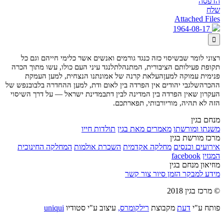
הדפסה
שלח
Attached Files
1964-08-17

רצוני לומר שבשיסוי כזה כנגד גורמים ואנשים אשר כל
ימי חייהם וגם כל
תקופת פעילותם הציבורית, המתנהלת
לנגד עיני העם כולו, עשו מתוך הכרה
פנימית עמוקה למען
העלאת קרנה של אמונתנו הנצחית, למען העמקת
ההכרה
שלגבי יהודים אין הפרדה בין לאום ודת, למען ההחדרה בלב
ובנפש של
העקרון שאין הפרדה בין המדינה לבין דת
במדינת ישראל — על דרך השיסוי
הזה לא תהיה, מורי
ורבותי, תפארתכם.
מנחם בגין
משנתו ומורשתו
מאמרים מאת בגין
תולדות חייו
מרכז מורשת בגין
אירועים וכנסים
מחלקה אקדמית
השכרת אולמות
המחלקה החינוכית
המגזין
facebook
מוזיאון מנחם בגין
מידע למבקר
הזמן סיור
צור קשר
© מרכז בגין 2018
פותח ע"י
דעת
מקבוצת
רילקומרס,
עיצוב ע"י סטודיו
uniqui