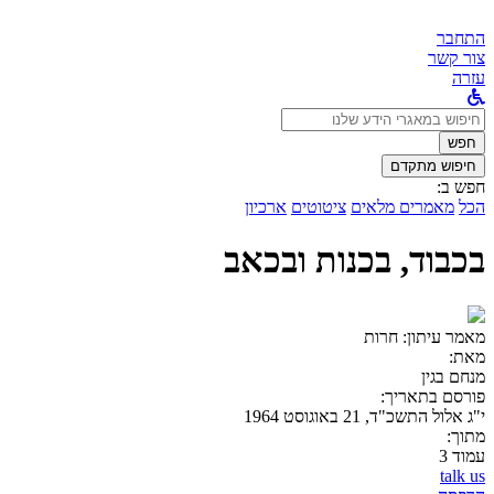
התחבר
צור קשר
עזרה
לחפש
ב:
חפש
חיפוש מתקדם
חפש ב:
הכל
מאמרים מלאים
ציטוטים
ארכיון
בכבוד, בכנות ובכאב
מאמר עיתון:
חרות
מאת:
מנחם בגין
פורסם בתאריך:
י"ג אלול התשכ"ד, 21 באוגוסט 1964
מתוך:
עמוד 3
talk us