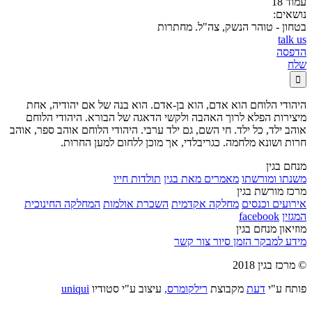
עמוד 18
נושאים:
בטחון - טוהר הנשק, צה"ל. מחתרות
talk us
הדפסה
שלח

היהודי הלוחם הוא אדם, הוא בן-אדם. הוא בנה של אם יהודיה, אחת
מיצירות הפלא לרוך האהבה ולקשי הדאגה של הבורא. היהודי הלוחם
אוהב ילד, כל ילד. חי השם, גם ילד ערבי. היהודי הלוחם אוהב ספר, אוהב
חרות ושונא מלחמה. כגריבלדי, אך מוכן ללחום למען החרות.
מנחם בגין
משנתו ומורשתו
מאמרים מאת בגין
תולדות חייו
מרכז מורשת בגין
אירועים וכנסים
מחלקה אקדמית
השכרת אולמות
המחלקה החינוכית
המגזין
facebook
מוזיאון מנחם בגין
מידע למבקר
הזמן סיור
צור קשר
© מרכז בגין 2018
פותח ע"י
דעת
מקבוצת
רילקומרס,
עיצוב ע"י סטודיו
uniqui