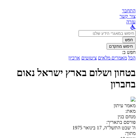
התחבר
צור קשר
עזרה
לחפש
ב:
חפש
חיפוש מתקדם
חפש ב:
הכל
מאמרים מלאים
ציטוטים
ארכיון
בטחון ושלום בארץ ישראל נאום
בחברון
מאמר עיתון
מאת:
מנחם בגין
פורסם בתאריך:
ה' שבט התשל"ה, 17 בינואר 1975
מתוך: