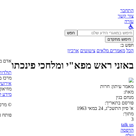
התחבר
צור קשר
עזרה
לחפש
חפש
ב:
חיפוש מתקדם
חפש ב:
הכל
מאמרים מלאים
ציטוטים
ארכיון
אדם מס
באזני ראש מפא"י ומלחכי פינכתו
תולדות 
מרכז מ
אירועי
מאמר עיתון:
חרות
מוזיאון
מאת:
מידע 
מנחם בגין
פורסם בתאריך:
© מרכז בג
א' סיון התשכ"ג, 24 במאי 1963
מתוך:
פותח ע
3
talk us
הדפסה
שלח