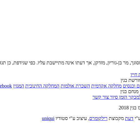
וגך, מר בן-גוריון, מזדקן, אך דעתו אינה מתיישבת עליו. כפי שגידפת, כן תג
חייו
ורשת בגין
ם וכנסים
מחלקה אקדמית
השכרת אולמות
המחלקה החינוכית
המגזין
cebook
 מנחם בגין
למבקר
הזמן סיור
צור קשר
ין 2018
"י
דעת
מקבוצת
רילקומרס,
עיצוב ע"י סטודיו
uniqui