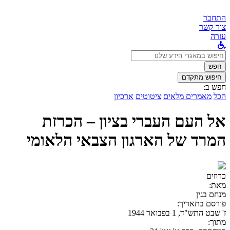
התחבר
צור קשר
עזרה
לחפש
ב:
חפש
חיפוש מתקדם
חפש ב:
הכל
מאמרים מלאים
ציטוטים
ארכיון
אל העם העברי בציון – הכרזת
המרד של הארגון הצבאי הלאומי
כרוזים
מאת:
מנחם בגין
פורסם בתאריך:
ז' שבט התש"ד, 1 בפבואר 1944
מתוך: