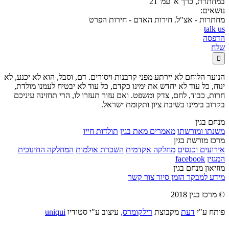
במחתרת, כרך א' עמ' 21
נושאים:
מחתרות - אצ"ל. חירות האדם - חירות הפרט
talk us
הדפסה
שלח

הנוער הלוחם לא יירתע מפני קרבנות ויסורים. דם, וסבל, הוא לא יכנע, לא
ינוח, כל עוד לא יחדש את ימינו כקדם, כל עוד לא יבטיח לעמנו מולדת,
חרות, כבוד, לחם, צדק ומשפט. ואם עזור תעזרו לו, הרי תחזינה עיניכם
בקרוב בימינו בשיבת ציון ותקומת ישראל.
מנחם בגין
משנתו ומורשתו
מאמרים מאת בגין
תולדות חייו
מרכז מורשת בגין
אירועים וכנסים
מחלקה אקדמית
השכרת אולמות
המחלקה החינוכית
המגזין
facebook
מוזיאון מנחם בגין
מידע למבקר
הזמן סיור
צור קשר
© מרכז בגין 2018
פותח ע"י
דעת
מקבוצת
רילקומרס,
עיצוב ע"י סטודיו
uniqui