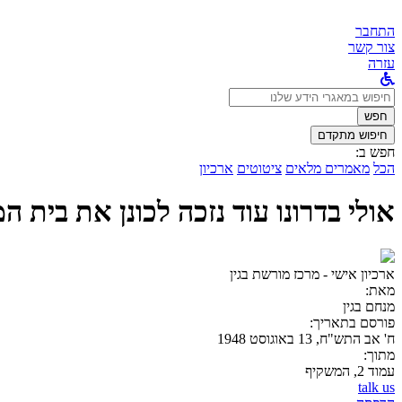
התחבר
צור קשר
עזרה
לחפש
ב:
חפש
חיפוש מתקדם
חפש ב:
הכל
מאמרים מלאים
ציטוטים
ארכיון
אולי בדרונו עוד נזכה לכונן את בית 
ארכיון אישי - מרכז מורשת בגין
מאת:
מנחם בגין
פורסם בתאריך:
ח' אב התש"ח, 13 באוגוסט 1948
מתוך:
עמוד 2, המשקיף
talk us