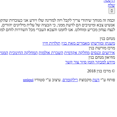
הדפסה
שלח

אנשיט צבא ומיטיבים הם לדעת ממני, כי הבעיה של עלית מיליונים יהודים
לנצח נצחון מכריע ומוחלט. אנו לחמנו והצבא העברי מכל השדרות לוחם למע
מנחם בגין
משנתו ומורשתו
מאמרים מאת בגין
תולדות חייו
מרכז מורשת בגין
אירועים וכנסים
מחלקה אקדמית
השכרת אולמות
המחלקה החינוכית
המגזין
מוזיאון מנחם בגין
מידע למבקר
הזמן סיור
צור קשר
© מרכז בגין 2018
פותח ע"י
דעת
מקבוצת
רילקומרס,
עיצוב ע"י סטודיו
uniqui