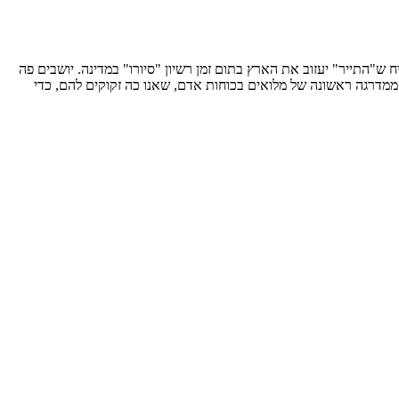
ינה שלו ויודע אני כעובדות שהקונסולים שלנו מבקשים מתיירים יהודים להכניס ערבון של 60 לא"י, כדי להבטיח ש"התייר" יעזוב את הארץ בתום זמן רשיון "סיורו" במדינה. יושבים פה
 ממדרגה ראשונה של מלואים בכוחות אדם, שאנו כה זקוקים להם, כדי