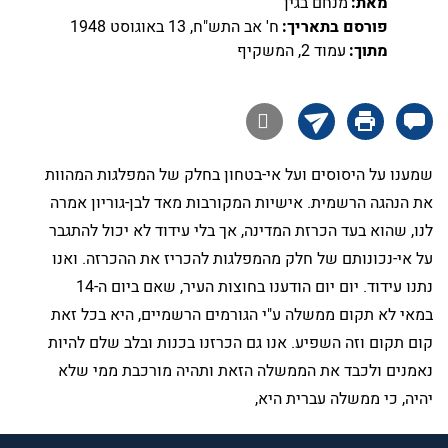
מאת:
מנחם בגין
פורסם בתאריך:
ח' אב התש"ח, 13 באוגוסט 1948
מתוך:
עמוד 2, המשקיף

שמענו על היסוסים ועל אי-בטחון בחלק של המפלגות המהוות
את הנהגה הרשמית. אישיות המקורבות מאד לבן-גוריון אמרה
לנו, שהוא בעד הכרזת המדינה, אך בלי עידוד לא יכול להתגבר
על אי-נכונותם של חלק מהמפלגות להכריז את ההכרזה. ואנו
נתנו עידוד. יום יום הודענו בחוצות העיר, שאם ביום ה-14
במאי לא תקום ממשלה ע"י הגורמים הרשמיים, היא בכל זאת
קום תקום וזה השפיע. אנו גם הכרזנו בכנות ובלב שלם להיות
נאמנים ולכבד את הממשלה הזאת ותהיה מורכבת ממי שלא
יהיה, כי ממשלה עברית היא,