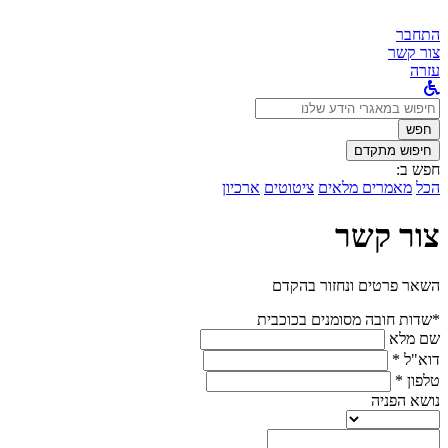
התחבר
צור קשר
עזרה
לחפש
ב:
חפש
חיפוש מתקדם
חפש ב:
הכל
מאמרים מלאים
ציטוטים
ארכיון
צור קשר
השאר פרטים ונחזור בהקדם
*שדות חובה מסומנים בכוכבית
שם מלא
דוא"ל *
טלפון *
נושא הפניה