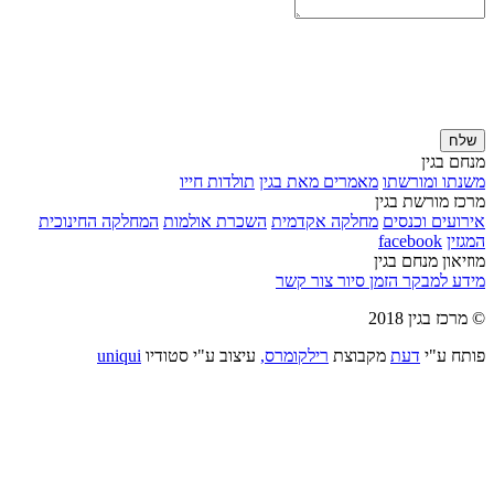
שלח
מנחם בגין
משנתו ומורשתו
מאמרים מאת בגין
תולדות חייו
מרכז מורשת בגין
אירועים וכנסים
מחלקה אקדמית
השכרת אולמות
המחלקה החינוכית
המגזין
facebook
מוזיאון מנחם בגין
מידע למבקר
הזמן סיור
צור קשר
© מרכז בגין 2018
פותח ע"י
דעת
מקבוצת
רילקומרס,
עיצוב ע"י סטודיו
uniqui