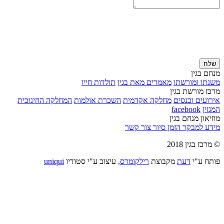
שלח
מנחם בגין
משנתו ומורשתו
מאמרים מאת בגין
תולדות חייו
מרכז מורשת בגין
אירועים וכנסים
מחלקה אקדמית
השכרת אולמות
המחלקה החינוכית
המגזין
facebook
מוזיאון מנחם בגין
מידע למבקר
הזמן סיור
צור קשר
© מרכז בגין 2018
פותח ע"י
דעת
מקבוצת
רילקומרס,
עיצוב ע"י סטודיו
uniqui