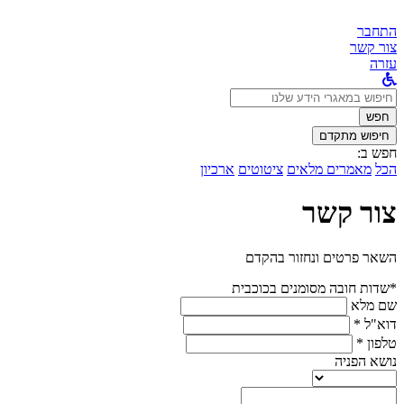
התחבר
צור קשר
עזרה
לחפש
ב:
חפש
חיפוש מתקדם
חפש ב:
הכל
מאמרים מלאים
ציטוטים
ארכיון
צור קשר
השאר פרטים ונחזור בהקדם
*שדות חובה מסומנים בכוכבית
שם מלא
דוא"ל *
טלפון *
נושא הפניה