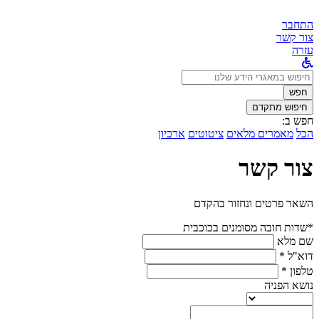
התחבר
צור קשר
עזרה
לחפש
ב:
חפש
חיפוש מתקדם
חפש ב:
הכל
מאמרים מלאים
ציטוטים
ארכיון
צור קשר
השאר פרטים ונחזור בהקדם
*שדות חובה מסומנים בכוכבית
שם מלא
דוא"ל *
טלפון *
נושא הפניה