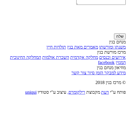
שלח
מנחם בגין
משנתו ומורשתו
מאמרים מאת בגין
תולדות חייו
מרכז מורשת בגין
אירועים וכנסים
מחלקה אקדמית
השכרת אולמות
המחלקה החינוכית
המגזין
facebook
מוזיאון מנחם בגין
מידע למבקר
הזמן סיור
צור קשר
© מרכז בגין 2018
פותח ע"י
דעת
מקבוצת
רילקומרס,
עיצוב ע"י סטודיו
uniqui