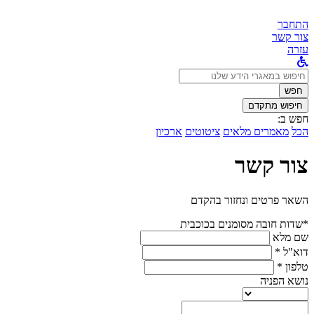
התחבר
צור קשר
עזרה
לחפש
ב:
חפש
חיפוש מתקדם
חפש ב:
הכל
מאמרים מלאים
ציטוטים
ארכיון
צור קשר
השאר פרטים ונחזור בהקדם
*שדות חובה מסומנים בכוכבית
שם מלא
דוא"ל *
טלפון *
נושא הפניה