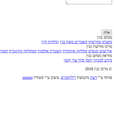
שלח
מנחם בגין
משנתו ומורשתו
מאמרים מאת בגין
תולדות חייו
מרכז מורשת בגין
אירועים וכנסים
מחלקה אקדמית
השכרת אולמות
המחלקה החינוכית
המגזין
מוזיאון מנחם בגין
מידע למבקר
הזמן סיור
צור קשר
© מרכז בגין 2018
פותח ע"י
דעת
מקבוצת
רילקומרס,
עיצוב ע"י סטודיו
uniqui