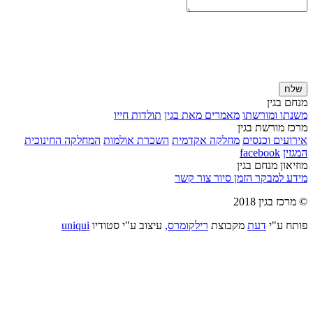
שלח
מנחם בגין
משנתו ומורשתו
מאמרים מאת בגין
תולדות חייו
מרכז מורשת בגין
אירועים וכנסים
מחלקה אקדמית
השכרת אולמות
המחלקה החינוכית
המגזין
facebook
מוזיאון מנחם בגין
מידע למבקר
הזמן סיור
צור קשר
© מרכז בגין 2018
פותח ע"י
דעת
מקבוצת
רילקומרס,
עיצוב ע"י סטודיו
uniqui