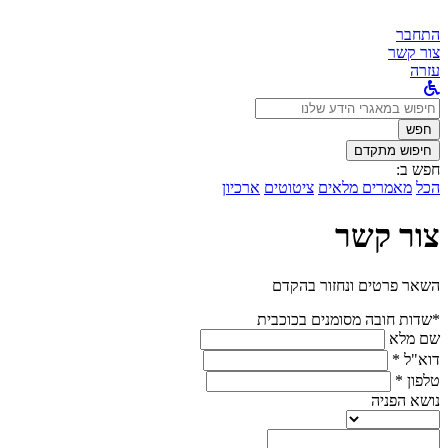
התחבר
צור קשר
עזרה
לחפש
ב:
חפש
חיפוש מתקדם
חפש ב:
הכל
מאמרים מלאים
ציטוטים
ארכיון
צור קשר
השאר פרטים ונחזור בהקדם
*שדות חובה מסומנים בכוכבית
שם מלא
דוא"ל *
טלפון *
נושא הפניה