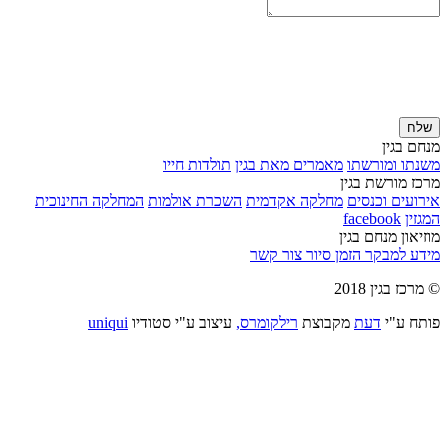
שלח
מנחם בגין
משנתו ומורשתו
מאמרים מאת בגין
תולדות חייו
מרכז מורשת בגין
אירועים וכנסים
מחלקה אקדמית
השכרת אולמות
המחלקה החינוכית
המגזין
facebook
מוזיאון מנחם בגין
מידע למבקר
הזמן סיור
צור קשר
© מרכז בגין 2018
פותח ע"י
דעת
מקבוצת
רילקומרס,
עיצוב ע"י סטודיו
uniqui