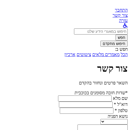
התחבר
צור קשר
עזרה
לחפש
ב:
חפש
חיפוש מתקדם
חפש ב:
הכל
מאמרים מלאים
ציטוטים
ארכיון
צור קשר
השאר פרטים ונחזור בהקדם
*שדות חובה מסומנים בכוכבית
שם מלא
דוא"ל *
טלפון *
נושא הפניה