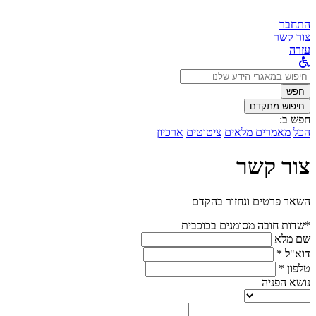
התחבר
צור קשר
עזרה
לחפש
ב:
חפש
חיפוש מתקדם
חפש ב:
הכל
מאמרים מלאים
ציטוטים
ארכיון
צור קשר
השאר פרטים ונחזור בהקדם
*שדות חובה מסומנים בכוכבית
שם מלא
דוא"ל *
טלפון *
נושא הפניה