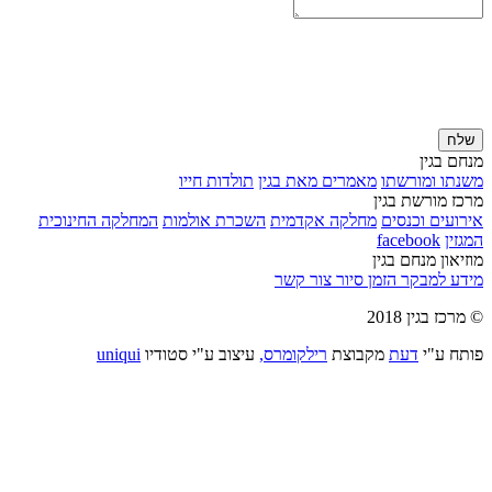
שלח
מנחם בגין
משנתו ומורשתו
מאמרים מאת בגין
תולדות חייו
מרכז מורשת בגין
אירועים וכנסים
מחלקה אקדמית
השכרת אולמות
המחלקה החינוכית
המגזין
facebook
מוזיאון מנחם בגין
מידע למבקר
הזמן סיור
צור קשר
© מרכז בגין 2018
פותח ע"י
דעת
מקבוצת
רילקומרס,
עיצוב ע"י סטודיו
uniqui