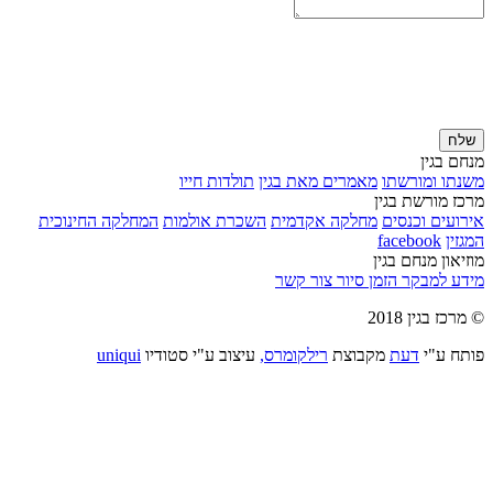
שלח
מנחם בגין
משנתו ומורשתו
מאמרים מאת בגין
תולדות חייו
מרכז מורשת בגין
אירועים וכנסים
מחלקה אקדמית
השכרת אולמות
המחלקה החינוכית
המגזין
facebook
מוזיאון מנחם בגין
מידע למבקר
הזמן סיור
צור קשר
© מרכז בגין 2018
פותח ע"י
דעת
מקבוצת
רילקומרס,
עיצוב ע"י סטודיו
uniqui