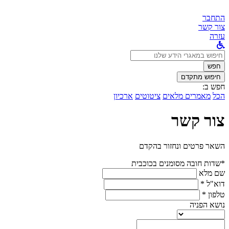
התחבר
צור קשר
עזרה
לחפש
ב:
חפש
חיפוש מתקדם
חפש ב:
הכל
מאמרים מלאים
ציטוטים
ארכיון
צור קשר
השאר פרטים ונחזור בהקדם
*שדות חובה מסומנים בכוכבית
שם מלא
דוא"ל *
טלפון *
נושא הפניה