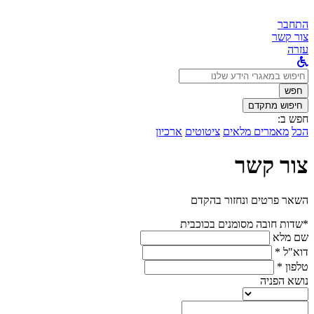
התחבר
צור קשר
עזרה
לחפש
ב:
חפש
חיפוש מתקדם
חפש ב:
הכל
מאמרים מלאים
ציטוטים
ארכיון
צור קשר
השאר פרטים ונחזור בהקדם
*שדות חובה מסומנים בכוכבית
שם מלא
דוא"ל *
טלפון *
נושא הפניה