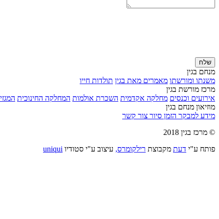
שלח
מנחם בגין
משנתו ומורשתו
מאמרים מאת בגין
תולדות חייו
מרכז מורשת בגין
אירועים וכנסים
מחלקה אקדמית
השכרת אולמות
המחלקה החינוכית
המגזין
מוזיאון מנחם בגין
מידע למבקר
הזמן סיור
צור קשר
© מרכז בגין 2018
פותח ע"י
דעת
מקבוצת
רילקומרס,
עיצוב ע"י סטודיו
uniqui