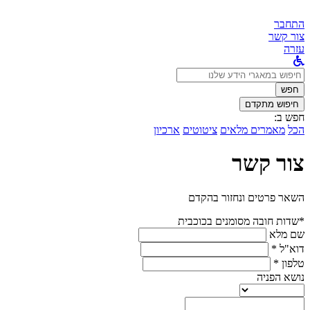
התחבר
צור קשר
עזרה
לחפש
ב:
חפש
חיפוש מתקדם
חפש ב:
הכל
מאמרים מלאים
ציטוטים
ארכיון
צור קשר
השאר פרטים ונחזור בהקדם
*שדות חובה מסומנים בכוכבית
שם מלא
דוא"ל *
טלפון *
נושא הפניה