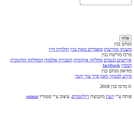
שלח
מנחם בגין
משנתו ומורשתו
מאמרים מאת בגין
תולדות חייו
מרכז מורשת בגין
אירועים וכנסים
מחלקה אקדמית
השכרת אולמות
המחלקה החינוכית
המגזין
facebook
מוזיאון מנחם בגין
מידע למבקר
הזמן סיור
צור קשר
© מרכז בגין 2018
פותח ע"י
דעת
מקבוצת
רילקומרס,
עיצוב ע"י סטודיו
uniqui