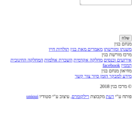
שלח
מנחם בגין
משנתו ומורשתו
מאמרים מאת בגין
תולדות חייו
מרכז מורשת בגין
אירועים וכנסים
מחלקה אקדמית
השכרת אולמות
המחלקה החינוכית
המגזין
facebook
מוזיאון מנחם בגין
מידע למבקר
הזמן סיור
צור קשר
© מרכז בגין 2018
פותח ע"י
דעת
מקבוצת
רילקומרס,
עיצוב ע"י סטודיו
uniqui