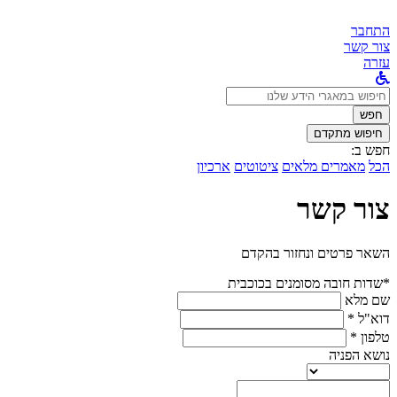
התחבר
צור קשר
עזרה
לחפש
ב:
חפש
חיפוש מתקדם
חפש ב:
הכל
מאמרים מלאים
ציטוטים
ארכיון
צור קשר
השאר פרטים ונחזור בהקדם
*שדות חובה מסומנים בכוכבית
שם מלא
דוא"ל *
טלפון *
נושא הפניה