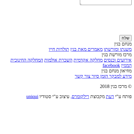
שלח
מנחם בגין
משנתו ומורשתו
מאמרים מאת בגין
תולדות חייו
מרכז מורשת בגין
אירועים וכנסים
מחלקה אקדמית
השכרת אולמות
המחלקה החינוכית
המגזין
facebook
מוזיאון מנחם בגין
מידע למבקר
הזמן סיור
צור קשר
© מרכז בגין 2018
פותח ע"י
דעת
מקבוצת
רילקומרס,
עיצוב ע"י סטודיו
uniqui