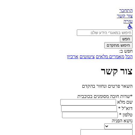
התחבר
צור קשר
עזרה
לחפש
ב:
חפש
חיפוש מתקדם
חפש ב:
הכל
מאמרים מלאים
ציטוטים
ארכיון
צור קשר
השאר פרטים ונחזור בהקדם
*שדות חובה מסומנים בכוכבית
שם מלא
דוא"ל *
טלפון *
נושא הפניה