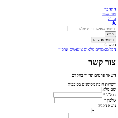
התחבר
צור קשר
עזרה
לחפש
ב:
חפש
חיפוש מתקדם
חפש ב:
הכל
מאמרים מלאים
ציטוטים
ארכיון
צור קשר
השאר פרטים ונחזור בהקדם
*שדות חובה מסומנים בכוכבית
שם מלא
דוא"ל *
טלפון *
נושא הפניה