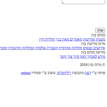
שלח
מנחם בגין
משנתו ומורשתו
מאמרים מאת בגין
תולדות חייו
מרכז מורשת בגין
אירועים וכנסים
מחלקה אקדמית
השכרת אולמות
המחלקה החינוכית
המגזין
מוזיאון מנחם בגין
מידע למבקר
הזמן סיור
צור קשר
© מרכז בגין 2018
פותח ע"י
דעת
מקבוצת
רילקומרס,
עיצוב ע"י סטודיו
uniqui