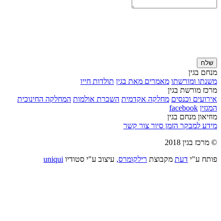
שלח
מנחם בגין
משנתו ומורשתו
מאמרים מאת בגין
תולדות חייו
מרכז מורשת בגין
אירועים וכנסים
מחלקה אקדמית
השכרת אולמות
המחלקה החינוכית
המגזין
facebook
מוזיאון מנחם בגין
מידע למבקר
הזמן סיור
צור קשר
© מרכז בגין 2018
פותח ע"י
דעת
מקבוצת
רילקומרס,
עיצוב ע"י סטודיו
uniqui