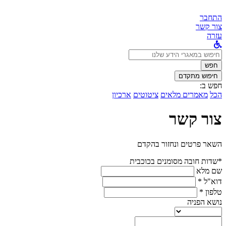
התחבר
צור קשר
עזרה
לחפש
ב:
חפש
חיפוש מתקדם
חפש ב:
הכל
מאמרים מלאים
ציטוטים
ארכיון
צור קשר
השאר פרטים ונחזור בהקדם
*שדות חובה מסומנים בכוכבית
שם מלא
דוא"ל *
טלפון *
נושא הפניה