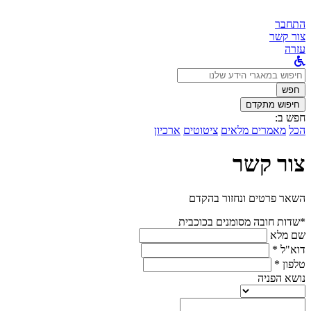
התחבר
צור קשר
עזרה
לחפש
ב:
חפש
חיפוש מתקדם
חפש ב:
הכל
מאמרים מלאים
ציטוטים
ארכיון
צור קשר
השאר פרטים ונחזור בהקדם
*שדות חובה מסומנים בכוכבית
שם מלא
דוא"ל *
טלפון *
נושא הפניה