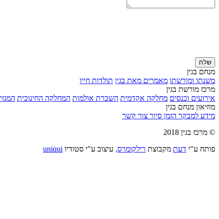
שלח
מנחם בגין
משנתו ומורשתו
מאמרים מאת בגין
תולדות חייו
מרכז מורשת בגין
אירועים וכנסים
מחלקה אקדמית
השכרת אולמות
המחלקה החינוכית
המגזין
מוזיאון מנחם בגין
מידע למבקר
הזמן סיור
צור קשר
© מרכז בגין 2018
פותח ע"י
דעת
מקבוצת
רילקומרס,
עיצוב ע"י סטודיו
uniqui