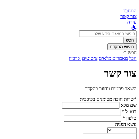
התחבר
צור קשר
עזרה
לחפש
ב:
חפש
חיפוש מתקדם
חפש ב:
הכל
מאמרים מלאים
ציטוטים
ארכיון
צור קשר
השאר פרטים ונחזור בהקדם
*שדות חובה מסומנים בכוכבית
שם מלא
דוא"ל *
טלפון *
נושא הפניה