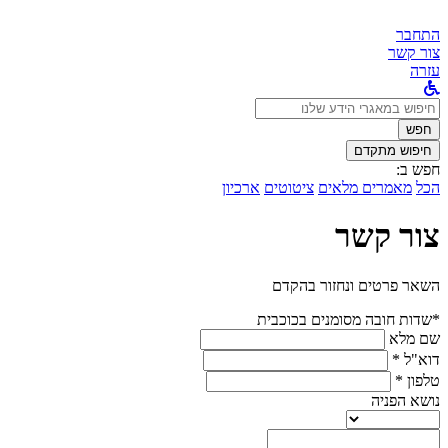
התחבר
צור קשר
עזרה
לחפש
ב:
חפש
חיפוש מתקדם
חפש ב:
הכל
מאמרים מלאים
ציטוטים
ארכיון
צור קשר
השאר פרטים ונחזור בהקדם
*שדות חובה מסומנים בכוכבית
שם מלא
דוא"ל *
טלפון *
נושא הפניה