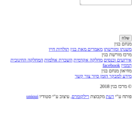
שלח
מנחם בגין
משנתו ומורשתו
מאמרים מאת בגין
תולדות חייו
מרכז מורשת בגין
אירועים וכנסים
מחלקה אקדמית
השכרת אולמות
המחלקה החינוכית
המגזין
facebook
מוזיאון מנחם בגין
מידע למבקר
הזמן סיור
צור קשר
© מרכז בגין 2018
פותח ע"י
דעת
מקבוצת
רילקומרס,
עיצוב ע"י סטודיו
uniqui