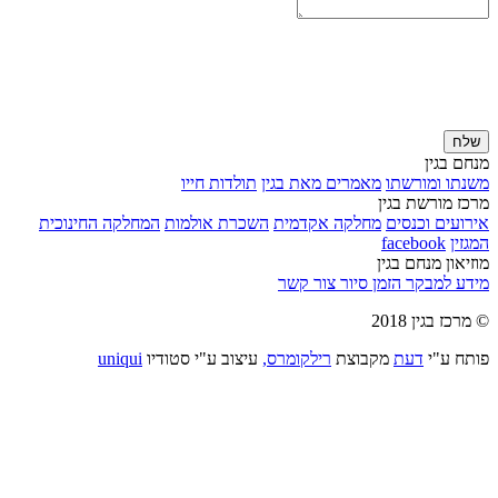
שלח
מנחם בגין
משנתו ומורשתו
מאמרים מאת בגין
תולדות חייו
מרכז מורשת בגין
אירועים וכנסים
מחלקה אקדמית
השכרת אולמות
המחלקה החינוכית
המגזין
facebook
מוזיאון מנחם בגין
מידע למבקר
הזמן סיור
צור קשר
© מרכז בגין 2018
פותח ע"י
דעת
מקבוצת
רילקומרס,
עיצוב ע"י סטודיו
uniqui