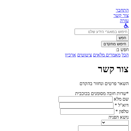
התחבר
צור קשר
עזרה
לחפש
ב:
חפש
חיפוש מתקדם
חפש ב:
הכל
מאמרים מלאים
ציטוטים
ארכיון
צור קשר
השאר פרטים ונחזור בהקדם
*שדות חובה מסומנים בכוכבית
שם מלא
דוא"ל *
טלפון *
נושא הפניה