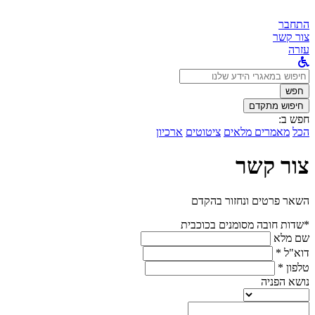
התחבר
צור קשר
עזרה
לחפש
ב:
חפש
חיפוש מתקדם
חפש ב:
הכל
מאמרים מלאים
ציטוטים
ארכיון
צור קשר
השאר פרטים ונחזור בהקדם
*שדות חובה מסומנים בכוכבית
שם מלא
דוא"ל *
טלפון *
נושא הפניה