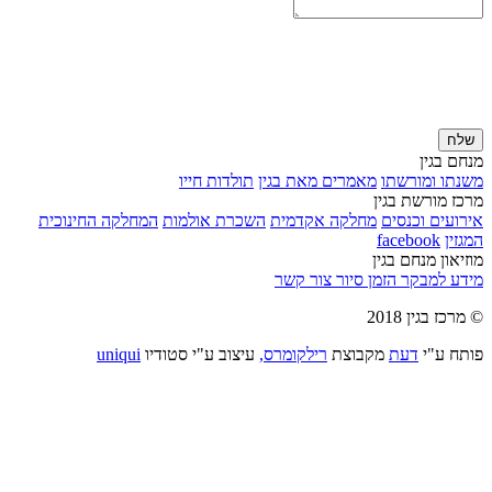
שלח
מנחם בגין
משנתו ומורשתו
מאמרים מאת בגין
תולדות חייו
מרכז מורשת בגין
אירועים וכנסים
מחלקה אקדמית
השכרת אולמות
המחלקה החינוכית
המגזין
facebook
מוזיאון מנחם בגין
מידע למבקר
הזמן סיור
צור קשר
© מרכז בגין 2018
פותח ע"י
דעת
מקבוצת
רילקומרס,
עיצוב ע"י סטודיו
uniqui