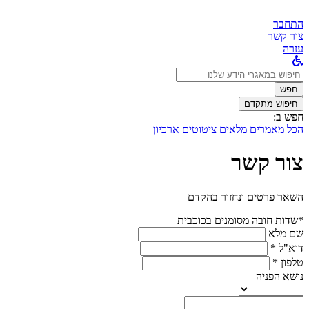
התחבר
צור קשר
עזרה
לחפש
ב:
חפש
חיפוש מתקדם
חפש ב:
הכל
מאמרים מלאים
ציטוטים
ארכיון
צור קשר
השאר פרטים ונחזור בהקדם
*שדות חובה מסומנים בכוכבית
שם מלא
דוא"ל *
טלפון *
נושא הפניה