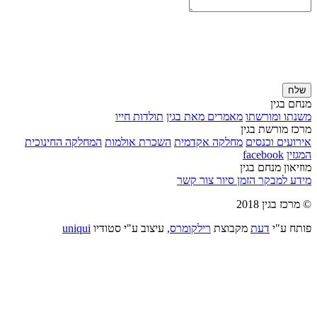
שלח
מנחם בגין
משנתו ומורשתו
מאמרים מאת בגין
תולדות חייו
מרכז מורשת בגין
אירועים וכנסים
מחלקה אקדמית
השכרת אולמות
המחלקה החינוכית
המגזין
facebook
מוזיאון מנחם בגין
מידע למבקר
הזמן סיור
צור קשר
© מרכז בגין 2018
פותח ע"י
דעת
מקבוצת
רילקומרס,
עיצוב ע"י סטודיו
uniqui