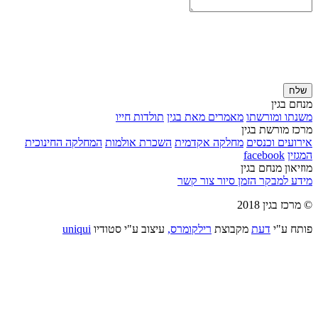
שלח
מנחם בגין
משנתו ומורשתו
מאמרים מאת בגין
תולדות חייו
מרכז מורשת בגין
אירועים וכנסים
מחלקה אקדמית
השכרת אולמות
המחלקה החינוכית
המגזין
facebook
מוזיאון מנחם בגין
מידע למבקר
הזמן סיור
צור קשר
© מרכז בגין 2018
פותח ע"י
דעת
מקבוצת
רילקומרס,
עיצוב ע"י סטודיו
uniqui