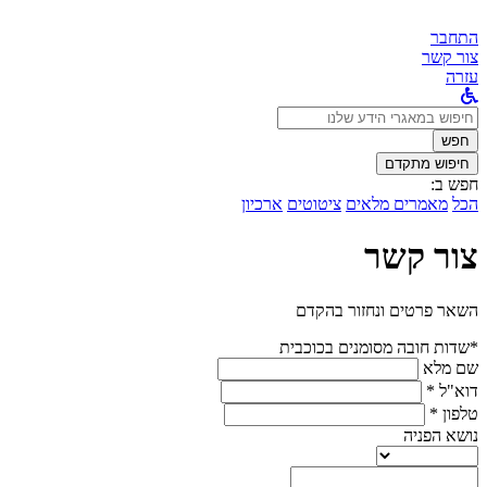
התחבר
צור קשר
עזרה
לחפש
ב:
חפש
חיפוש מתקדם
חפש ב:
הכל
מאמרים מלאים
ציטוטים
ארכיון
צור קשר
השאר פרטים ונחזור בהקדם
*שדות חובה מסומנים בכוכבית
שם מלא
דוא"ל *
טלפון *
נושא הפניה