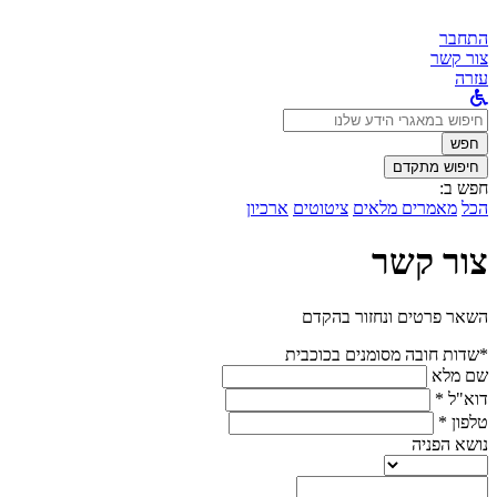
התחבר
צור קשר
עזרה
לחפש
ב:
חפש
חיפוש מתקדם
חפש ב:
הכל
מאמרים מלאים
ציטוטים
ארכיון
צור קשר
השאר פרטים ונחזור בהקדם
*שדות חובה מסומנים בכוכבית
שם מלא
דוא"ל *
טלפון *
נושא הפניה