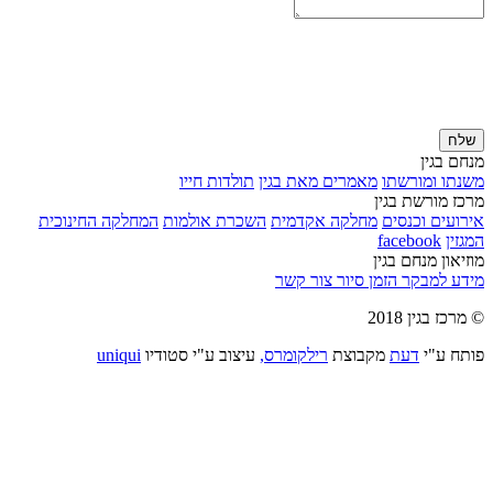
שלח
מנחם בגין
משנתו ומורשתו
מאמרים מאת בגין
תולדות חייו
מרכז מורשת בגין
אירועים וכנסים
מחלקה אקדמית
השכרת אולמות
המחלקה החינוכית
המגזין
facebook
מוזיאון מנחם בגין
מידע למבקר
הזמן סיור
צור קשר
© מרכז בגין 2018
פותח ע"י
דעת
מקבוצת
רילקומרס,
עיצוב ע"י סטודיו
uniqui