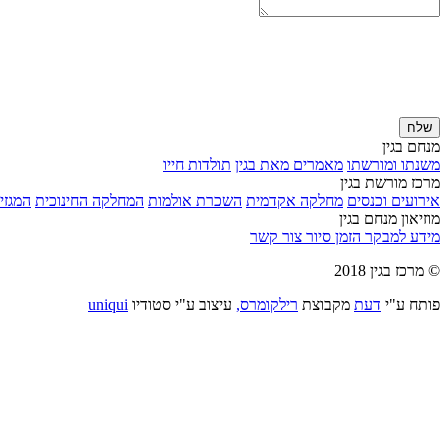
שלח
מנחם בגין
משנתו ומורשתו
מאמרים מאת בגין
תולדות חייו
מרכז מורשת בגין
אירועים וכנסים
מחלקה אקדמית
השכרת אולמות
המחלקה החינוכית
המגזין
מוזיאון מנחם בגין
מידע למבקר
הזמן סיור
צור קשר
© מרכז בגין 2018
פותח ע"י
דעת
מקבוצת
רילקומרס,
עיצוב ע"י סטודיו
uniqui