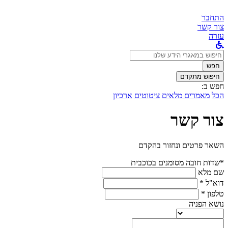
התחבר
צור קשר
עזרה
לחפש
ב:
חפש
חיפוש מתקדם
חפש ב:
הכל
מאמרים מלאים
ציטוטים
ארכיון
צור קשר
השאר פרטים ונחזור בהקדם
*שדות חובה מסומנים בכוכבית
שם מלא
דוא"ל *
טלפון *
נושא הפניה