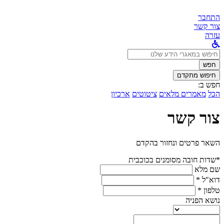
התחבר
צור קשר
עזרה
לחפש
ב:
חפש
חיפוש מתקדם
חפש ב:
הכל
מאמרים מלאים
ציטוטים
ארכיון
צור קשר
השאר פרטים ונחזור בהקדם
*שדות חובה מסומנים בכוכבית
שם מלא
דוא"ל *
טלפון *
נושא הפניה