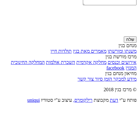
שלח
מנחם בגין
משנתו ומורשתו
מאמרים מאת בגין
תולדות חייו
מרכז מורשת בגין
אירועים וכנסים
מחלקה אקדמית
השכרת אולמות
המחלקה החינוכית
המגזין
facebook
מוזיאון מנחם בגין
מידע למבקר
הזמן סיור
צור קשר
© מרכז בגין 2018
פותח ע"י
דעת
מקבוצת
רילקומרס,
עיצוב ע"י סטודיו
uniqui