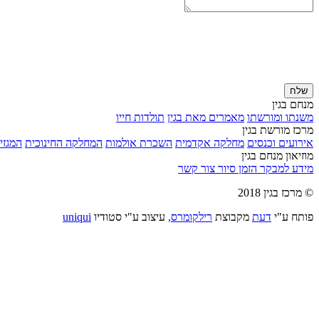
שלח
מנחם בגין
משנתו ומורשתו
מאמרים מאת בגין
תולדות חייו
מרכז מורשת בגין
אירועים וכנסים
מחלקה אקדמית
השכרת אולמות
המחלקה החינוכית
המגזין
מוזיאון מנחם בגין
מידע למבקר
הזמן סיור
צור קשר
© מרכז בגין 2018
פותח ע"י
דעת
מקבוצת
רילקומרס,
עיצוב ע"י סטודיו
uniqui