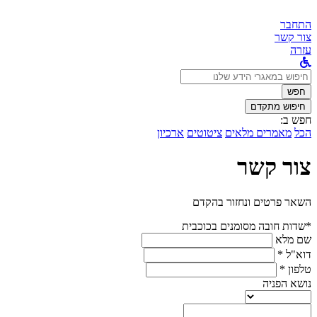
התחבר
צור קשר
עזרה
לחפש
ב:
חפש
חיפוש מתקדם
חפש ב:
הכל
מאמרים מלאים
ציטוטים
ארכיון
צור קשר
השאר פרטים ונחזור בהקדם
*שדות חובה מסומנים בכוכבית
שם מלא
דוא"ל *
טלפון *
נושא הפניה