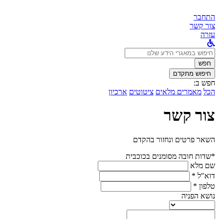
התחבר
צור קשר
עזרה
לחפש
ב:
חפש
חיפוש מתקדם
חפש ב:
הכל
מאמרים מלאים
ציטוטים
ארכיון
צור קשר
השאר פרטים ונחזור בהקדם
*שדות חובה מסומנים בכוכבית
שם מלא
דוא"ל *
טלפון *
נושא הפניה