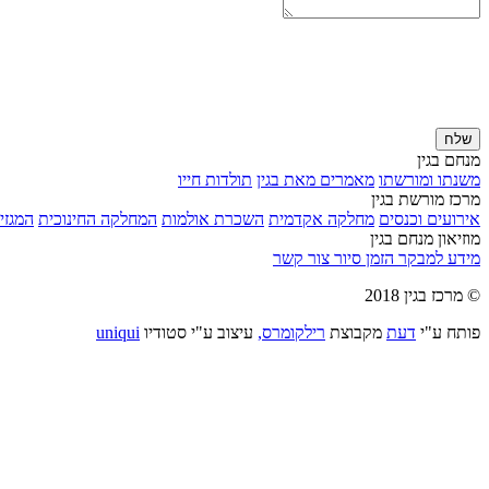
שלח
מנחם בגין
משנתו ומורשתו
מאמרים מאת בגין
תולדות חייו
מרכז מורשת בגין
אירועים וכנסים
מחלקה אקדמית
השכרת אולמות
המחלקה החינוכית
המגזין
מוזיאון מנחם בגין
מידע למבקר
הזמן סיור
צור קשר
© מרכז בגין 2018
פותח ע"י
דעת
מקבוצת
רילקומרס,
עיצוב ע"י סטודיו
uniqui