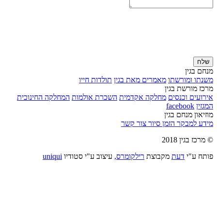
שלח
מנחם בגין
משנתו ומורשתו
מאמרים מאת בגין
תולדות חייו
מרכז מורשת בגין
אירועים וכנסים
מחלקה אקדמית
השכרת אולמות
המחלקה החינוכית
המגזין
facebook
מוזיאון מנחם בגין
מידע למבקר
הזמן סיור
צור קשר
© מרכז בגין 2018
פותח ע"י
דעת
מקבוצת
רילקומרס,
עיצוב ע"י סטודיו
uniqui