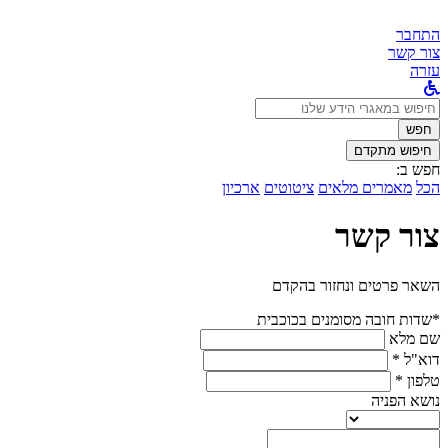
התחבר
צור קשר
עזרה
לחפש
ב:
חפש
חיפוש מתקדם
חפש ב:
הכל
מאמרים מלאים
ציטוטים
ארכיון
צור קשר
השאר פרטים ונחזור בהקדם
*שדות חובה מסומנים בכוכבית
שם מלא
דוא"ל *
טלפון *
נושא הפניה