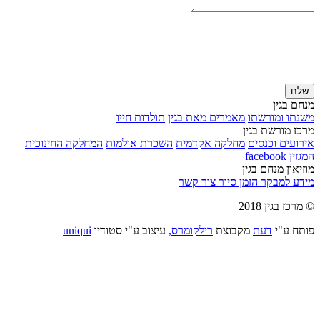
שלח
מנחם בגין
משנתו ומורשתו
מאמרים מאת בגין
תולדות חייו
מרכז מורשת בגין
אירועים וכנסים
מחלקה אקדמית
השכרת אולמות
המחלקה החינוכית
המגזין
facebook
מוזיאון מנחם בגין
מידע למבקר
הזמן סיור
צור קשר
© מרכז בגין 2018
פותח ע"י
דעת
מקבוצת
רילקומרס,
עיצוב ע"י סטודיו
uniqui